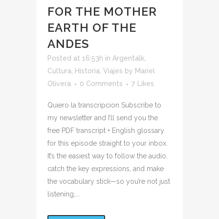
FOR THE MOTHER
EARTH OF THE
ANDES
Posted at 16:53h
in
Argentalk
,
Cultura
,
Historia
,
Viajes
by
Mariel
Olivera
0 Comments
7
Likes
Quiero la transcripcion Subscribe to
my newsletter and I’ll send you the
free PDF transcript + English glossary
for this episode straight to your inbox.
It’s the easiest way to follow the audio,
catch the key expressions, and make
the vocabulary stick—so you’re not just
listening,...