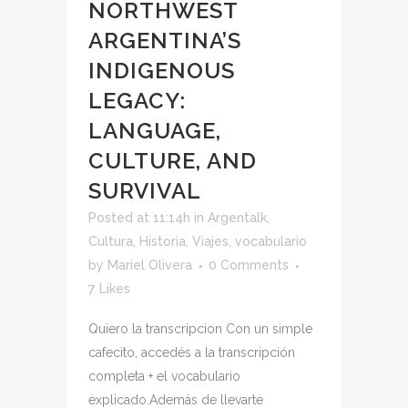
NORTHWEST
ARGENTINA’S
INDIGENOUS
LEGACY:
LANGUAGE,
CULTURE, AND
SURVIVAL
Posted at 11:14h
in
Argentalk
,
Cultura
,
Historia
,
Viajes
,
vocabulario
by
Mariel Olivera
0 Comments
7
Likes
Quiero la transcripcion Con un simple
cafecito, accedés a la transcripción
completa + el vocabulario
explicado.Además de llevarte