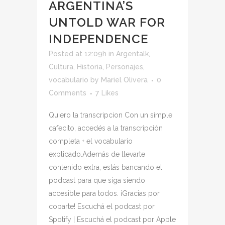
ARGENTINA’S
UNTOLD WAR FOR
INDEPENDENCE
Posted at 12:09h
in
Argentalk
,
Cultura
,
Historia
,
Personajes
,
vocabulario
by
Mariel Olivera
0
Comments
7
Likes
Quiero la transcripcion Con un simple
cafecito, accedés a la transcripción
completa + el vocabulario
explicado.Además de llevarte
contenido extra, estás bancando el
podcast para que siga siendo
accesible para todos. ¡Gracias por
coparte! Escuchá el podcast por
Spotify | Escuchá el podcast por Apple