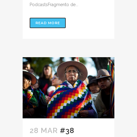
PodcastsFragmento de...
READ MORE
28 MAR
#38