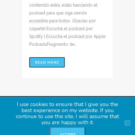
contenido extra, estás bancando el
podcast para que siga siendo
accesible para todos. ¡Gracias por
coparte! Escuchá el podcast por
Spotify | Escuchá el podcast por Apple
PodcastsFragmento de...
READ MORE
Copyright 2020 Argentalk
I use cookies to ensure that I give you the
best experience on my website. If you
PRIVACY POLICY
continue to use this site, I will assume that
you are happy with it.
TERMS OF USE
SUBSCRIBE