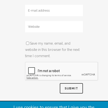
Save my name, email, and
website in this browser for the next
time I comment.
Copyright 2020 Argentalk
I use cookies to ensure that I give you the